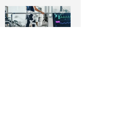
Einleitung, Umstellung und Überwachung
von Basistherapien und Biologika-
Therapien bzw. auch Therapien mit JAK-
Inhibitoren bei entzündlich-rheumatischen
Erkrankungen und immunologischen
Erkrankungen.
Ambulante intravenöse Therapie mit
Biologika, intravenöse Pulstherapien bei
schweren Autoimmunerkrankungen,
intravenöse Therapie bei schwerer