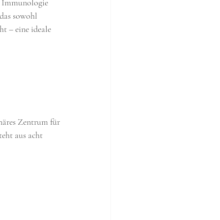
he Immunologie
 das sowohl 
t – eine ideale 
äres Zentrum für 
eht aus acht 