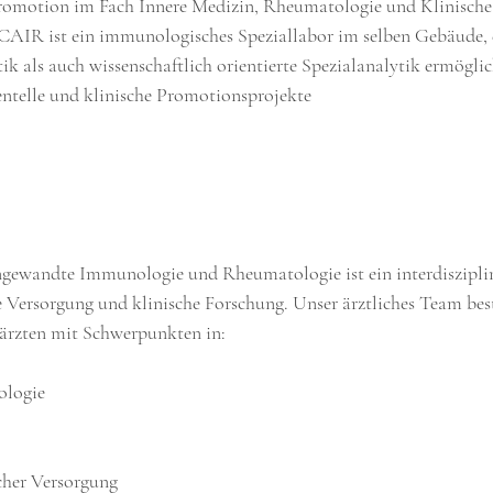
ur Promotion im Fach Innere Medizin, Rheumatologie und Klinisc
an CAIR ist ein immunologisches Speziallabor im selben Gebäude,
k als auch wissenschaftlich orientierte Spezialanalytik ermöglich
telle und klinische Promotionsprojekte
ewandte Immunologie und Rheumatologie ist ein interdisziplin
e Versorgung und klinische Forschung. Unser ärztliches Team best
ärzten mit Schwerpunkten in:
nologie
ischer Versorgung