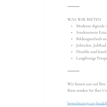
⸻
WAS WIR BIETEN
    •    Moderne digita
    •    Strukturierte E
    •    Bildungsurlaub 
    •    Jobticket, Job
    •    Flexible und fam
    •    Langfristige Pe
⸻
Wir freuen uns auf Ihre
Bitte senden Sie Ihre U
bewerbung@cair-heidel