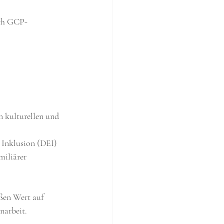
ach GCP-
n kulturellen und 
 Inklusion (DEI) 
miliärer 
ßen Wert auf 
narbeit.