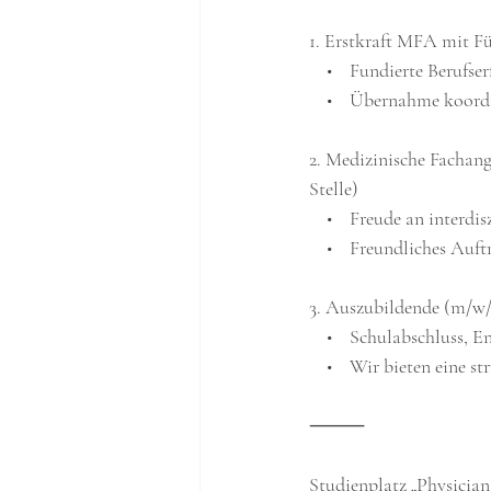
1. Erstkraft MFA mit Fü
    •    Fundierte Beru
    •    Übernahme koo
2. Medizinische Fachang
Stelle)
    •    Freude an inter
    •    Freundliches Auf
3. Auszubildende (m/w
    •    Schulabschluss
    •    Wir bieten ein
⸻
Studienplatz „Physician