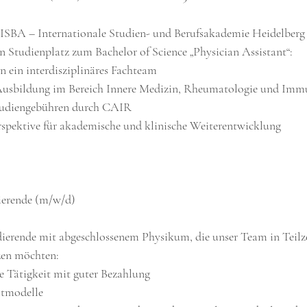
 ISBA – Internationale Studien- und Berufsakademie Heidelberg 
n Studienplatz zum Bachelor of Science „Physician Assistant“:
 in ein interdisziplinäres Fachteam
rte Ausbildung im Bereich Innere Medizin, Rheumatologie und Im
 Studiengebühren durch CAIR
Perspektive für akademische und klinische Weiterentwicklung
dierende (m/w/d)
ierende mit abgeschlossenem Physikum, die unser Team in Teilze
zen möchten:
erte Tätigkeit mit guter Bezahlung
eitmodelle