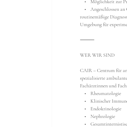
    •    Möglichkeit z
    •    Angeschlossen 
routinemäßige Diagnosti
Umgebung für experimen
⸻
WER WIR SIND
CAIR – Centrum für ang
spezialisierte ambulant
Fachärztinnen und Fach
    •    Rheumatologie
    •    Klinischer Immu
    •    Endokrinologie
    •    Nephrologie
    •    Gesamtinternist