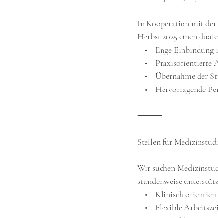
In Kooperation mit der
Herbst 2025 einen duale
    •    Enge Einbindung
    •    Praxisorientie
    •    Übernahme der
    •    Hervorragende 
⸻
Stellen für Medizinstu
Wir suchen Medizinstud
stundenweise unterstüt
    •    Klinisch orienti
    •    Flexible Arbeitsz