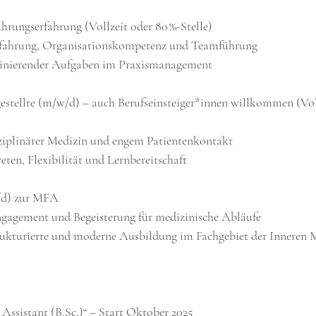
hrungserfahrung (Vollzeit oder 80 %-Stelle)
fserfahrung, Organisationskompetenz und Teamführung
rdinierender Aufgaben im Praxismanagement
estellte (m/w/d) – auch Berufseinsteiger*innen willkommen (Vol
disziplinärer Medizin und engem Patientenkontakt
treten, Flexibilität und Lernbereitschaft
/d) zur MFA
, Engagement und Begeisterung für medizinische Abläufe
e strukturierte und moderne Ausbildung im Fachgebiet der Inneren 
 Assistant (B.Sc.)“ – Start Oktober 2025